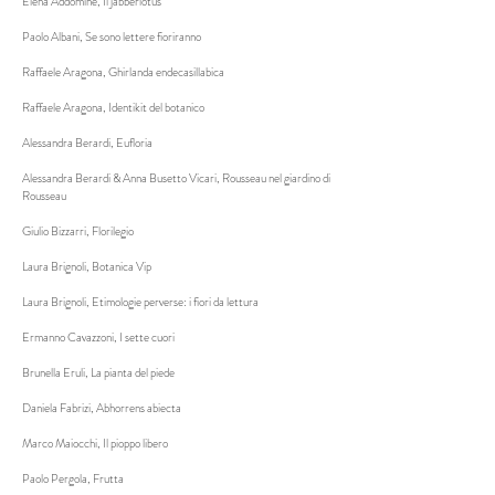
Elena Addòmine, Il jabberlotus
Paolo Albani, Se sono lettere fioriranno
Raffaele Aragona, Ghirlanda endecasillabica
Raffaele Aragona, Identikit del botanico
Alessandra Berardi, Eufloria
Alessandra Berardi & Anna Busetto Vicari, Rousseau nel giardino di
Rousseau
Giulio Bizzarri, Florilegio
Laura Brignoli, Botanica Vip
Laura Brignoli, Etimologie perverse: i fiori da lettura
Ermanno Cavazzoni, I sette cuori
Brunella Eruli, La pianta del piede
Daniela Fabrizi, Abhorrens abiecta
Marco Maiocchi, Il pioppo libero
Paolo Pergola, Frutta