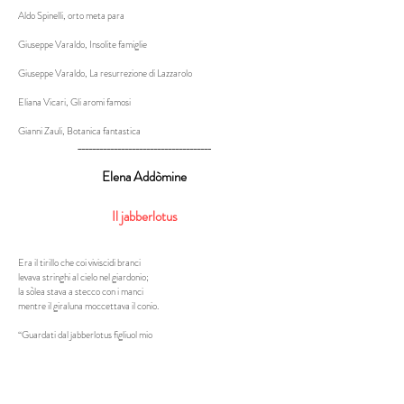
Aldo Spinelli, orto meta para
Giuseppe Varaldo, Insolite famiglie
Giuseppe Varaldo, La resurrezione di Lazzarolo
Eliana Vicari, Gli aromi famosi
Gianni Zauli, Botanica fantastica
_____________________________________
Elena Addòmine
Il jabberlotus
Era il tirillo che coi viviscidi branci
levava stringhi al cielo nel giardonio;
la sòlea stava a stecco con i manci
mentre il giraluna moccettava il conio.
“Guardati dal jabberlotus figliuol mio
dalle trappole ungerose e il fogliame usticante!
Sfuggi dal giabbi-fior, perdio
e rifuggi dall’artesia spiralante.”