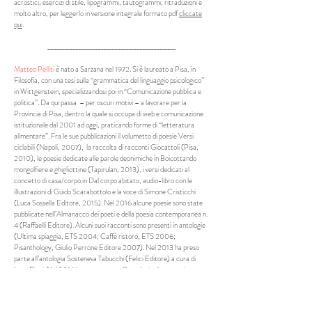
acrostici, esercizi di stile, lipogrammi, tautogrammi, ritraduzioni e
molto altro, per leggerlo in versione integrale formato pdf
cliccate
qui
.
______________________________________________
Matteo Pelliti
è nato a Sarzana nel 1972. Si è laureato a Pisa, in
Filosofia, con una tesi sulla “grammatica del linguaggio psicologico”
in Wittgenstein, specializzandosi poi in “Comunicazione pubblica e
politica”. Da qui passa – per oscuri motivi – a lavorare per la
Provincia di Pisa, dentro la quale si occupa di web e comunicazione
istituzionale dal 2001 ad oggi, praticando forme di “letteratura
alimentare”. Fra le sue pubblicazioni il volumetto di poesie Versi
ciclabili (Napoli, 2007), la raccolta di racconti Giocattoli (Pisa,
2010), le poesie dedicate alle parole deonimiche in Boicottando
mongolfiere e ghigliottine (Tapirulan, 2013), i versi dedicati al
concetto di casa/corpo in Dal corpo abitato, audio-libro con le
illustrazioni di Guido Scarabottolo e la voce di Simone Cristicchi
(Luca Sossella Editore, 2015). Nel 2016 alcune poesie sono state
pubblicate nell’Almanacco dei poeti e della poesia contemporanea n.
4 (Raffaelli Editore). Alcuni suoi racconti sono presenti in antologie
(Ultima spiaggia, ETS 2004; Caffè ristoro, ETS 2006;
Pisanthology, Giulio Perrone Editore 2007). Nel 2013 ha preso
parte all’antologia Sosteneva Tabucchi (Felici Editore) a cura di
Luca Ricci. Nel 2016 ha preso parte all’antologia di racconti
illustrati AZ (Tapirulan). Dal 2005 collabora col cantautore Simone
Cristicchi, per il quale ha scritto il racconto Accadde una volta e le
postfazioni ai volumi Centro di igiene mentale (insieme a Massimo