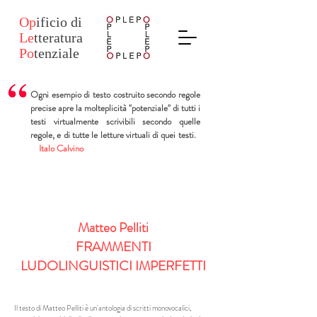
Op
ificio
di
Le
tteratura
Po
tenziale
Ogni esempio di testo costruito secondo regole
precise apre la molteplicità "potenziale" di tutti i
testi virtualmente scrivibili secondo quelle
regole, e di tutte le letture virtuali di quei testi.
Italo Calvino
Matteo Pelliti
FRAMMENTI
LUDOLINGUISTICI IMPERFETTI
Il testo di Matteo Pelliti è un'antologia di scritti monovocalici,