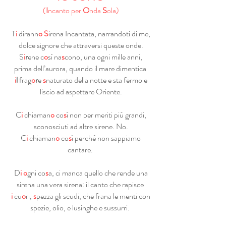
(
I
ncanto per
O
nda
S
ola)
T
i
dirann
o
S
irena Incantata, narrandoti di me,
dolce signore che attraversi queste onde.
S
i
r
ene c
o
sì na
s
cono, una ogni mille anni,
prima dell’aurora, quando il mare dimentica
i
l
frag
o
r
e
s
naturato della notte e sta fermo e
liscio ad aspettare Oriente.
C
i
chiaman
o
co
s
ì non per meriti più grandi,
sconosciuti ad altre sirene. No.
C
i
chiaman
o
co
s
ì perché non sappiamo
cantare.
D
i o
gni co
s
a, ci manca quello che rende una
sirena una vera sirena: il canto che rapisce
i
cu
o
ri,
s
pezza gli scudi, che frana le menti con
spezie, olio, e lusinghe e sussurri.