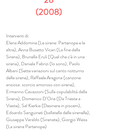
28
(2008)
Interventi di:
Elena Addomine (Le sirene: Partenope e le
altre), Anna Busetto Vicari (La fine della
Sirena), Brunella Eruli (Quel che c'è in una
sirena), Daniela Fabrizi (Io sono), Paolo
Albani (Sette variazioni sul canto notturno
delle sirene), Raffaele Aragona (canzone
ansiosa: scorcio amoroso con sirene),
Ermanno Cavazzoni (Sulla copulabilità della
Sirena), Domenico D’Oria (Da Trieste a
Vieste), Sal Kierkia (Desinere in piscem),
Edoardo Sanguineti (ballatella delle sirenelle),
Giuseppe Varaldo (Sirenate), Giorgio Weiss
(La sirena Partenope)