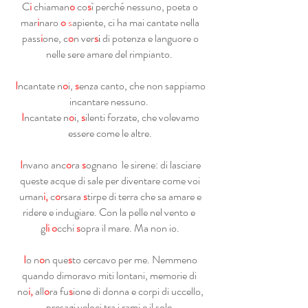
C
i
chiaman
o
co
s
ì perché nessuno, poeta o
mar
i
naro
o
s
apiente, ci ha mai cantate nella
pass
i
one, c
o
n ver
s
i
di potenza e languore o
nelle sere amare del rimpianto.
I
ncantate n
o
i,
s
enza canto, che non sappiamo
incantare nessuno.
I
ncantate n
o
i,
s
ilenti forzate, che volevamo
essere come le altre.
I
nvano anc
o
ra
s
ognano le sirene: di lasciare
queste acque di sale per diventare come voi
uman
i,
c
o
rsara
s
tirpe di terra che sa amare e
ridere e indugiare. Con la pelle nel vento e
g
li
o
cchi
s
opra il mare. Ma non io.
I
o n
o
n que
s
to cercavo per me. Nemmeno
quando dimoravo miti lontani, memorie di
no
i,
all
o
ra fu
s
ione di donna e corpi di uccello,
presagi veloci tra i rami e il sole.