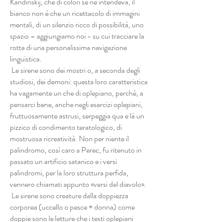
Kandinskij, che di colori se ne intendeva, il
bianco non è che un ricettacolo di immagini
mentali, di un silenzio ricco di possibilità, uno
spazio – aggiungiamo noi - su cui tracciare la
rotta di una personalissima navigazione
linguistica.
Le sirene sono dei mostri o, a seconda degli
studiosi, dei demoni: questa loro caratteristica
ha vagamente un che di oplepiano, perché, a
pensarci bene, anche negli esercizi oplepiani,
fruttuosamente astrusi, serpeggia qua e là un
pizzico di condimento teratologico, di
mostruosa ricreatività. Non per niente il
palindromo, così caro a Perec, fu ritenuto in
passato un artificio satanico e i versi
palindromi, per la loro struttura perfida,
vennero chiamati appunto «versi del diavolo».
Le sirene sono creature dalla doppiezza
corporea (uccello o pesce + donna) come
doppie sono le letture che i testi oplepiani