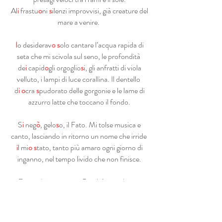
Al
i
frastu
o
ni
s
ilenzi improvvisi, già creature del
mare a venire.
I
o desiderav
o
s
olo cantare l’acqua rapida di
seta che mi scivola sul seno, le profondità
de
i
capid
o
gli orgoglio
s
i, gli anfratti di viola
velluto, i lampi di luce corallina. Il dentello
d
i o
cra
s
pudorato delle gorgonie e le lame di
azzurro latte che toccano il fondo.
S
i
neg
ò
, gelo
s
o, il Fato. Mi tolse musica e
canto, lasciando in ritorno un nome che irride
i
l mi
o s
tato, tanto più amaro ogni giorno di
inganno, nel tempo livido che non finisce.
Fermat
i o
ra,
s
ignore. Perché sei tu la mia
speranza, il mio giorno che inizia.
Ascoltam
i,
pu
o
i
s
pezzare l’incanto odioso. Se
tu, anche solo una volta, una volta sola, mi