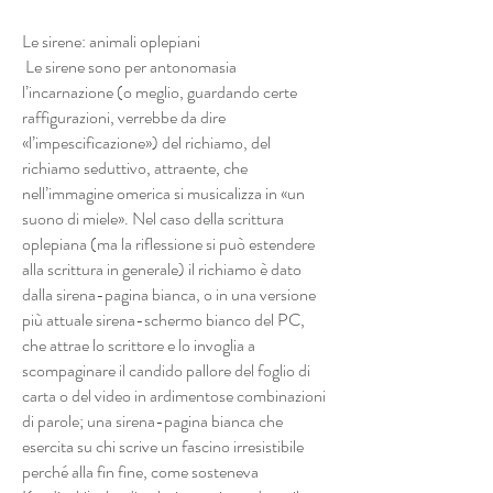
Le sirene: animali oplepiani
Le sirene sono per antonomasia
l’incarnazione (o meglio, guardando certe
raffigurazioni, verrebbe da dire
«l’impescificazione») del richiamo, del
richiamo seduttivo, attraente, che
nell’immagine omerica si musicalizza in «un
suono di miele». Nel caso della scrittura
oplepiana (ma la riflessione si può estendere
alla scrittura in generale) il richiamo è dato
dalla sirena-pagina bianca, o in una versione
più attuale sirena-schermo bianco del PC,
che attrae lo scrittore e lo invoglia a
scompaginare il candido pallore del foglio di
carta o del video in ardimentose combinazioni
di parole; una sirena-pagina bianca che
esercita su chi scrive un fascino irresistibile
perché alla fin fine, come sosteneva