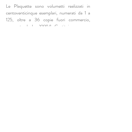
Le Plaquette sono volumetti realizzati in
centoventicinque esemplari, numerati da 1 a
125, oltre a 36 copie fuori commercio,
numerate da I a XXXVI. Costituiscono, non
senza una buona dose di ironia, le "Creazioni,
Ri-creazioni, Ricreazioni" dimostrative
dell'attività originale del gruppo.
Le singole Plaquette di Oplepo sono in vendita
fino a esaurimento copie.
Per informazioni
e richiedere una
copia:
scrivere a
info@oplepo.com
oppure
all'indirizzo
dell'editore
info@inriga.it
.
PLAQUETTE E BIBLIOGRAFIA LATERALE
CENTINA ETEROANAGRAMMATICA
RIGRAFIA
Oplepo.com - email:
info@oplepo.com